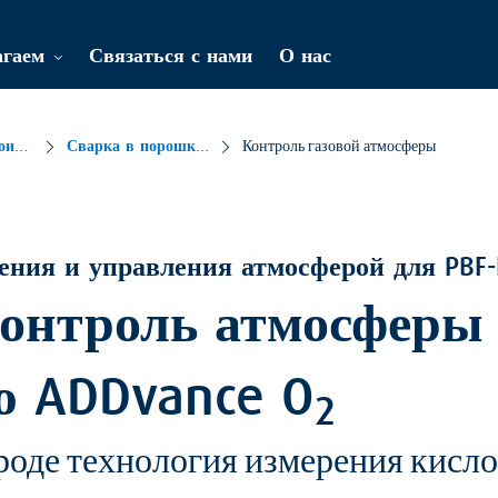
агаем
Связаться с нами
О нас
Аддитивное производство
Сварка в порошковом слое с лазерным лучом (PBF-LB)
Контроль газовой атмосферы
ения и управления атмосферой для PBF-
онтроль атмосферы 
ю ADDvance O
2
роде технология измерения кисло