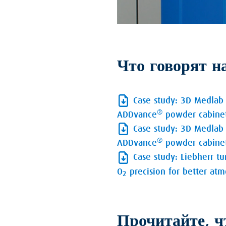
Что говорят 
Case study: 3D Medlab 
®
ADDvance
powder cabinet
Case study: 3D Medlab 
®
ADDvance
powder cabinet
Case study: Liebherr t
O
precision for better atm
2
Прочитайте, ч