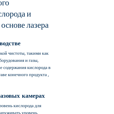
ого
слорода и
 основе лазера
водстве
кой чистоты, такими как
борудования и газы,
е содержания кислорода в
аве конечного продукта ,
газовых камерах
ровень кислорода для
наруживать уровень