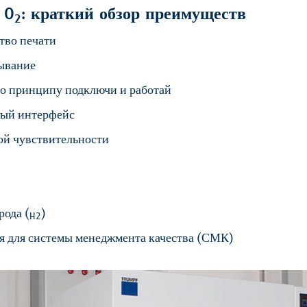
 O
: краткий обзор преимуществ
2
тво печати
ывание
о принципу подключи и работай
ый интерфейс
ой чувствительности
рода (
)
H2
 для системы менеджмента качества (СМК)