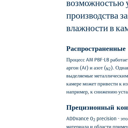
возможностью у
производства за
влажности в кам
Распространенные 
Процесс AM PBF-LB работае
аргон (Ar) и азот (
). Одна
N2
выделяемые металлическим 
камере может привести к и
например, к снижению уста
Прецизионный конт
ADDvance O
precision - эт
2
материала и области приме