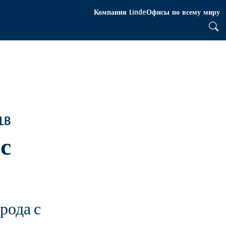
Компания Linde
Офисы по всему миру
LB
с
рода с