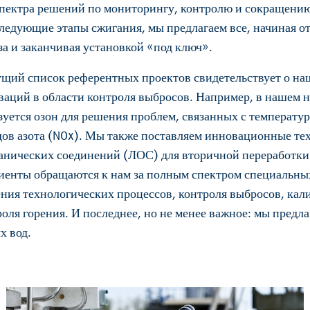
пектра решений по мониторингу, контролю и сокращению
следующие этапы сжигания, мы предлагаем все, начиная о
за и заканчивая установкой «под ключ».
щий список референтных проектов свидетельствует о н
оваций в области контроля выбросов. Например, в нашем
зуется озон для решения проблем, связанных с температу
дов азота (NOx). Мы также поставляем инновационные т
ганических соединений (ЛОС) для вторичной переработк
лиенты обращаются к нам за полным спектром специальных
ения технологических процессов, контроля выбросов, кал
роля горения. И последнее, но не менее важное: мы пред
х вод.