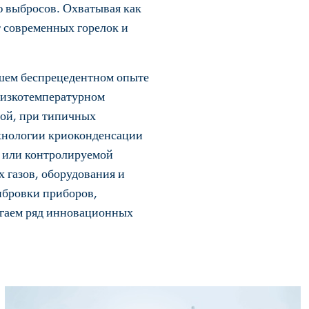
 выбросов. Охватывая как
т современных горелок и
ашем беспрецедентном опыте
 низкотемпературном
рой, при типичных
ехнологии криоконденсации
и или контролируемой
 газов, оборудования и
ибровки приборов,
лагаем ряд инновационных